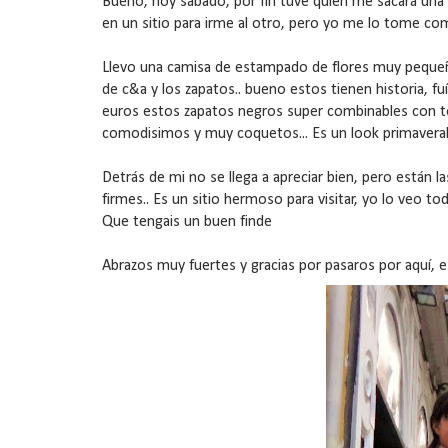
Bueno, hoy sábado, por fin tuve quien me sacará una f
en un sitio para irme al otro, pero yo me lo tome c
Llevo una camisa de estampado de flores muy pequeñita
de c&a y los zapatos.. bueno estos tienen historia, fu
euros estos zapatos negros super combinables con tod
comodisimos y muy coquetos... Es un look primaveral 
Detrás de mi no se llega a apreciar bien, pero están 
firmes.. Es un sitio hermoso para visitar, yo lo veo 
Que tengais un buen finde
Abrazos muy fuertes y gracias por pasaros por aquí, 