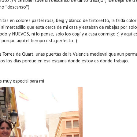
oto :) y también tuve un descanso de tanto trabajo ( fue dejar de tr
omo "descanso")
s en colores pastel rosa, beig y blanco de tintoretto, la falda color
í al mercadillo que esta cerca de mi casa y estaban de rebajas por solo
o y NUEVOS, ni lo pense, solo los cogí y a casa conmigo :) y aquí e
porque aquí el tiempo esta perfecto :)
las Torres de Quart, unas puertas de la Valencia medieval que aun per
todos los días porque en esa esquina donde estoy es donde trabajo.
es muy especial para mi