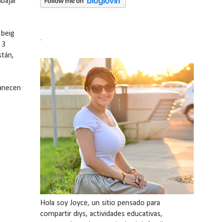
abajar
 beig
.
 3
stán,
manecen
Hola soy Joyce, un sitio pensado para
compartir diys, actividades educativas,