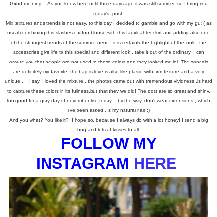
Good morning ! As you know here until three days ago it was still summer, so I bring you
today's post.
Mix textures ands trends is not easy, to this day I decided to gamble and go with my gut ( as
usual) combining this slashes chiffon blouse with this fauxleahter skirt and adding also one
of the strongest trends of the summer, neon , it is certainly the highlight of the look , the
accessories give life to this special and different look , take it out of the ordinary, I can
assure you that people are not used to these colors and they looked me lol The sandals
are definitely my favorite, the bag is love is also like plastic with firm texture and a very
unique .. I say, I loved the mixture , the photos came out with tremendous vividness ,is hard
to capture these colors in its fullness,but that they we did! The post are so great and shiny,
too good for a gray day of november like today .. by the way, don't wear extensions , which
i've been asked , is my natural hair :)
And you what? You like it? I hope so, because I always do with a lot honey! I send a big
hug and lots of kisses to all!
FOLLOW MY
INSTAGRAM
HERE