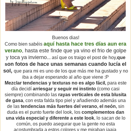
Buenos dias!
aquí hasta hace tres días aun era
Como bien sabéis
verano
, hasta este finde que ya vino el frio de golpe
y toca ya invierno.
.. así que os traigo el post de hoy,
que
on fotos de hace unas semanas cuando lucía el
s
sol,
que para mi es uno de los que más me ha gustado y no
iba a dejar esperando al año que viene :P
Mezclar tendencias y texturas no es algo fácil,
para este
día decidí
arriesgar y seguir mi instinto
(como casi
siempre) combinando las
rayas verticales de esta blusita
de gasa
, con esta falda tipo piel y añadiendo además una
de las
tendencias más fuertes del verano, el neón,
sin
duda es el punto fuerte del look, los
complementos dan
una vida especial y diferente a este look
, lo sacan de lo
común, os puedo asegurar que la gente no esta
acostumbrada a estos colores y me miraban jaaja