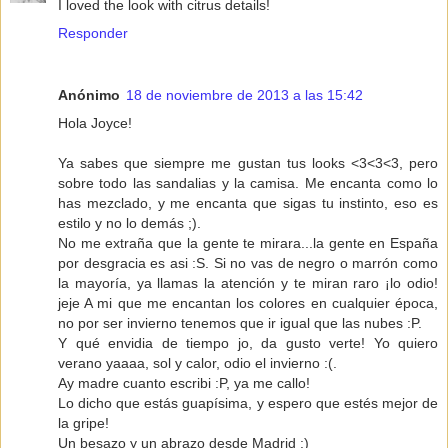
I loved the look with citrus details!
Responder
Anónimo
18 de noviembre de 2013 a las 15:42
Hola Joyce!
Ya sabes que siempre me gustan tus looks <3<3<3, pero
sobre todo las sandalias y la camisa. Me encanta como lo
has mezclado, y me encanta que sigas tu instinto, eso es
estilo y no lo demás ;).
No me extraña que la gente te mirara...la gente en España
por desgracia es asi :S. Si no vas de negro o marrón como
la mayoría, ya llamas la atención y te miran raro ¡lo odio!
jeje A mi que me encantan los colores en cualquier época,
no por ser invierno tenemos que ir igual que las nubes :P.
Y qué envidia de tiempo jo, da gusto verte! Yo quiero
verano yaaaa, sol y calor, odio el invierno :(.
Ay madre cuanto escribi :P, ya me callo!
Lo dicho que estás guapísima, y espero que estés mejor de
la gripe!
Un besazo y un abrazo desde Madrid :)